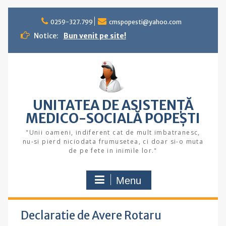
Skip
to
0259-327.799
cmspopesti@yahoo.com
content
Notice:
Bun venit pe site!
UNITATEA DE ASISTENȚĂ
MEDICO-SOCIALĂ POPEŞTI
"Unii oameni, indiferent cat de mult imbatranesc,
nu-si pierd niciodata frumusetea, ci doar si-o muta
de pe fete in inimile lor."
Menu
Declaratie de Avere Rotaru