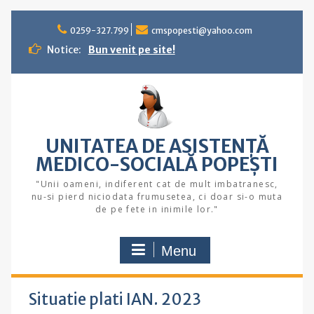
Skip
to
0259-327.799
cmspopesti@yahoo.com
content
Notice:
Bun venit pe site!
UNITATEA DE ASISTENȚĂ
MEDICO-SOCIALĂ POPEŞTI
"Unii oameni, indiferent cat de mult imbatranesc,
nu-si pierd niciodata frumusetea, ci doar si-o muta
de pe fete in inimile lor."
Menu
Situatie plati IAN. 2023