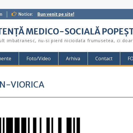
m
Notice:
Bun venit pe site!
STENȚĂ MEDICO-SOCIALĂ POPEŞT
lt imbatranesc, nu-si pierd niciodata frumusetea, ci doar 
mente
Foto/Video
Arhiva
Contact
F
EN-VIORICA