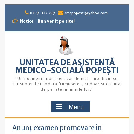
Skip
to
0259-327.799
cmspopesti@yahoo.com
content
Notice:
Bun venit pe site!
UNITATEA DE ASISTENȚĂ
MEDICO-SOCIALĂ POPEŞTI
"Unii oameni, indiferent cat de mult imbatranesc,
nu-si pierd niciodata frumusetea, ci doar si-o muta
de pe fete in inimile lor."
Menu
Anunț examen promovare in