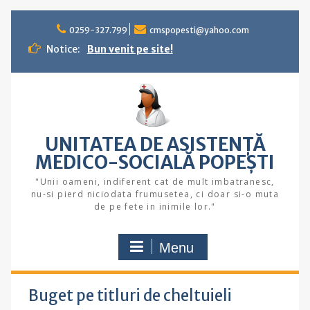
Skip
to
0259-327.799
cmspopesti@yahoo.com
content
Notice:
Bun venit pe site!
UNITATEA DE ASISTENȚĂ
MEDICO-SOCIALĂ POPEŞTI
"Unii oameni, indiferent cat de mult imbatranesc,
nu-si pierd niciodata frumusetea, ci doar si-o muta
de pe fete in inimile lor."
Menu
Buget pe titluri de cheltuieli