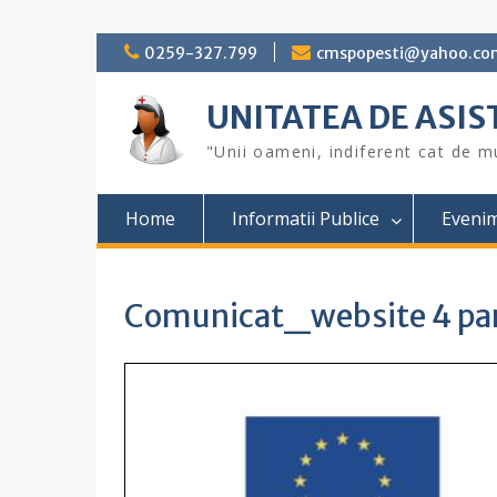
Skip
0259-327.799
cmspopesti@yahoo.co
to
content
UNITATEA DE ASI
"Unii oameni, indiferent cat de mu
Home
Informatii Publice
Eveni
Comunicat_website 4 par