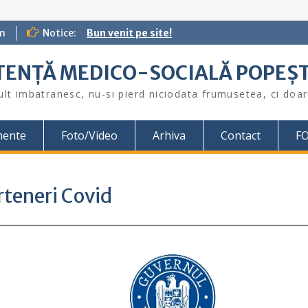
m
Notice:
Bun venit pe site!
STENȚĂ MEDICO-SOCIALĂ POPEŞT
lt imbatranesc, nu-si pierd niciodata frumusetea, ci doar 
mente
Foto/Video
Arhiva
Contact
F
teneri Covid