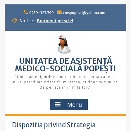
Skip
to
0259-327.799
cmspopesti@yahoo.com
content
Notice:
Bun venit pe site!
UNITATEA DE ASISTENȚĂ
MEDICO-SOCIALĂ POPEŞTI
"Unii oameni, indiferent cat de mult imbatranesc,
nu-si pierd niciodata frumusetea, ci doar si-o muta
de pe fete in inimile lor."
Menu
Dispozitia privind Strategia