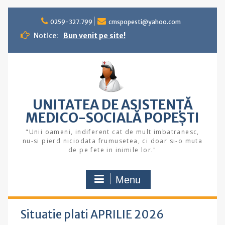
Skip
to
0259-327.799
cmspopesti@yahoo.com
content
Notice:
Bun venit pe site!
UNITATEA DE ASISTENȚĂ
MEDICO-SOCIALĂ POPEŞTI
"Unii oameni, indiferent cat de mult imbatranesc,
nu-si pierd niciodata frumusetea, ci doar si-o muta
de pe fete in inimile lor."
Menu
Situatie plati APRILIE 2026