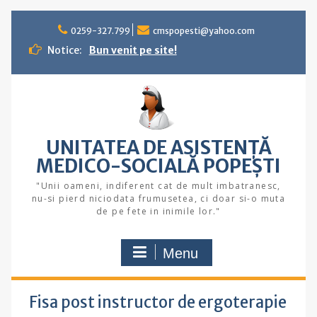
Skip
to
0259-327.799
cmspopesti@yahoo.com
content
Notice:
Bun venit pe site!
UNITATEA DE ASISTENȚĂ
MEDICO-SOCIALĂ POPEŞTI
"Unii oameni, indiferent cat de mult imbatranesc,
nu-si pierd niciodata frumusetea, ci doar si-o muta
de pe fete in inimile lor."
Menu
Fisa post instructor de ergoterapie